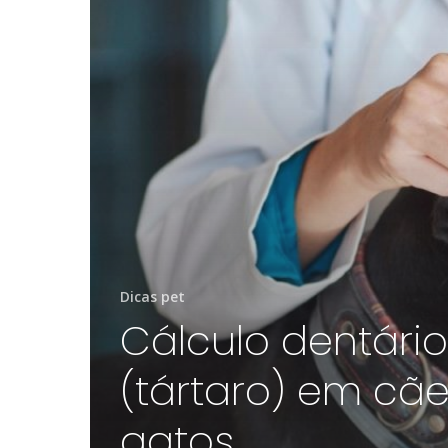
Dicas pet
Cálculo dentário
(tártaro) em cãe
gatos