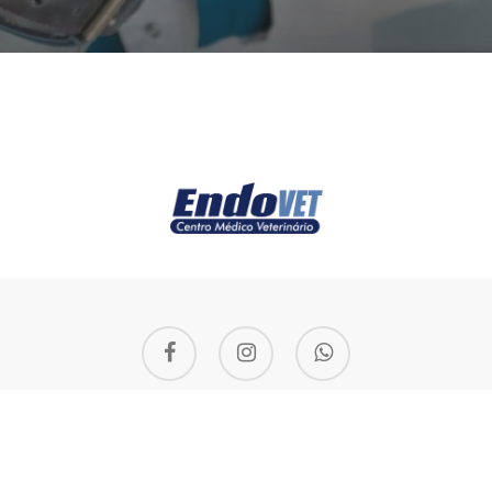
facebook
instagram
whatsapp
© 2026 Endovet. Desenvolvido por
Digital Chilli