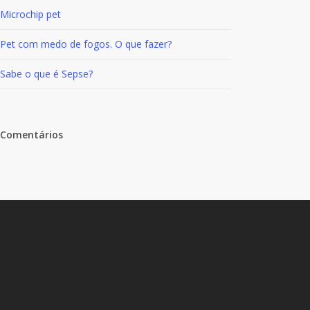
Microchip pet
Doença
Pet com medo de fogos. O que fazer?
Renal
Sabe o que é Sepse?
Crônica
(DRC)
Comentários