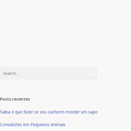
broncopneumonia
em cães e
gatos
Doenças
Acidente
Vascular
Cerebral
(AVC) ou
Posts recentes
‘derrame’
Saiba o que fazer se seu cachorro morder um sapo
em cães
Convulsões em Pequenos Animais
Doenças